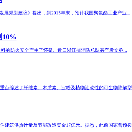
展规划建议》提出，到2015年末，预计我国聚氨酯工业产业...
10%
温材料的防火安全产生了怀疑。近日浙江省消防总队甚至发文称...
点综述了纤维素、木质素、淀粉及植物油改性的可生物降解型水性
建筑供热计量及节能改造资金17亿元。据悉，此前国家曾预拨3.