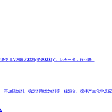
使用A级防火材料(绝燃材料)”。此令一出，行业哗...
再加阻燃剂、稳定剂和发泡剂等，经混合、搅拌产生化学反应而形
场