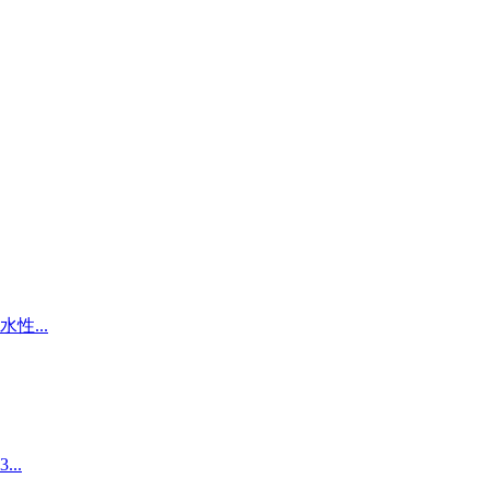
...
..