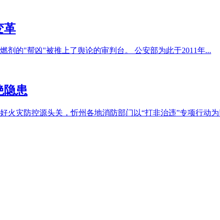
变革
的"帮凶"被推上了舆论的审判台。 公安部为此于2011年...
绝隐患
灾防控源头关，忻州各地消防部门以“打非治违”专项行动为契.